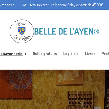
en magasin
Livraison gratuite Mondial Relay à partir de 45,00€
BELLE DE L'AYEN®
 la savonnerie
Outils gratuits
Logiciels
Livres
Pro