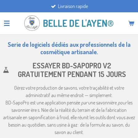
Livraison rapide
Passer
au
BELLE DE L'AYEN®
contenu
principal
Serie de logiciels dédiés aux professionnels de la
cosmétique artisanale.
ESSAYER BD-SAPOPRO V2
GRATUITEMENT PENDANT 15 JOURS
Gérez votre production de savons, votre traçabilité et votre
administratif au même endroit — simplement.
BD-SapoPro est une application pensée
par
une savonnière
pour
les
savonnier·ère·s. Née de la réalité du terrain et de la fabrication
artisanale en saponification à froid, elle réunit les outils dont vous avez
besoin au quotidien, sans usine à gaz : de la formule au savon, du
savon au client.