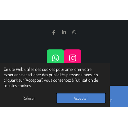
P
P
P
A
A
A
R
R
R
T
T
T
A
A
A
G
G
G
W
I
E
E
E
R
R
R
H
N
Ce site Web utilise des cookies pour améliorer votre
© 2024 - 2025 Belle de l'Ayen®
expérience et afficher des publicités personnalisées. En
A
S
CONDITIONS ET MENTIONS LEGALES
cliquant sur "Accepter", vous consentez à l'utilisation de
T
T
tous les cookies.
S
A
Refuser
Accepter
A
G
E-mail
Carte
WhatsApp
P
R
P
A
M
GÃ©nÃ©rateur CPSR