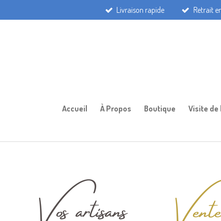
Livraison rapide
Retrait 
Passer
au
contenu
principal
Accueil
À Propos
Boutique
Visite de