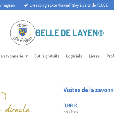
en magasin
Livraison gratuite Mondial Relay à partir de 45,00€
BELLE DE L'AYEN®
 la savonnerie
Outils gratuits
Logiciels
Livres
Pro
Visites de la savonn
3,00 €
Hors Taxes