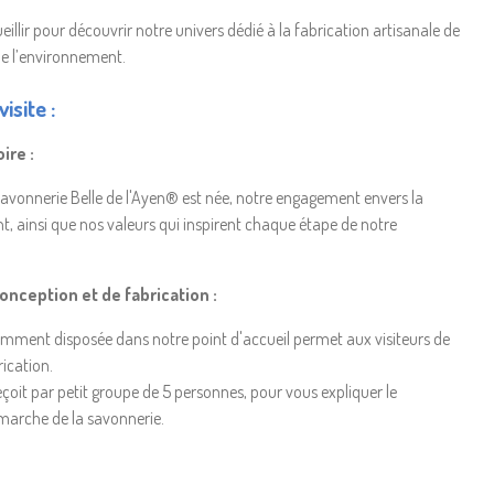
llir pour découvrir notre univers dédié à la fabrication artisanale de
de l’environnement.
isite :
ire :
vonnerie Belle de l'Ayen® est née, notre engagement envers la
t, ainsi que nos valeurs qui inspirent chaque étape de notre
conception et de fabrication :
mment disposée dans notre point d'accueil permet aux visiteurs de
rication.
eçoit par petit groupe de 5 personnes, pour vous expliquer le
marche de la savonnerie.