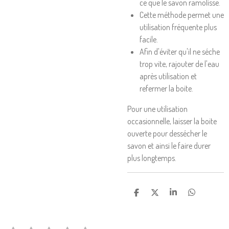
ce que le savon ramolisse.
Cette méthode permet une
utilisation fréquente plus
facile.
Afin d'éviter qu'il ne séche
trop vite, rajouter de l'eau
après utilisation et
refermer la boite.
Pour une utilisation
occasionnelle, laisser la boite
ouverte pour dessécher le
savon et ainsi le faire durer
plus longtemps.
P
P
P
P
A
A
A
A
R
R
R
R
T
T
T
T
A
A
A
A