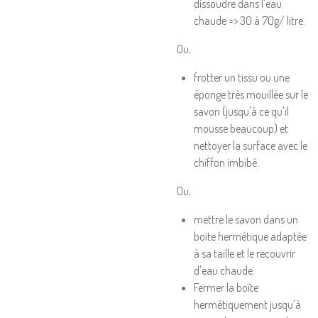
dissoudre dans l'eau
chaude => 30 à 70g/ litre.
Ou,
frotter un tissu ou une
éponge très mouillée sur le
savon (jusqu'à ce qu'il
mousse beaucoup) et
nettoyer la surface avec le
chiffon imbibé.
Ou,
mettre le savon dans un
boite hermétique adaptée
à sa taille et le recouvrir
d'eau chaude.
Fermer la boîte
hermétiquement jusqu'à