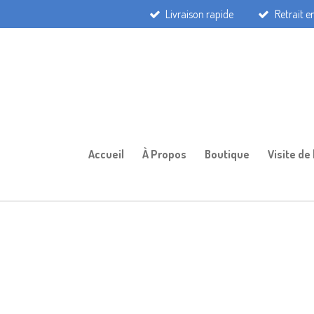
Livraison rapide
Retrait 
Passer
au
contenu
principal
Accueil
À Propos
Boutique
Visite de