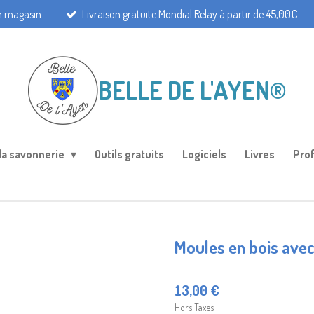
en magasin
Livraison gratuite Mondial Relay à partir de 45,00€
BELLE DE L'AYEN®
 la savonnerie
Outils gratuits
Logiciels
Livres
Pro
Moules en bois avec
13,00 €
Hors Taxes