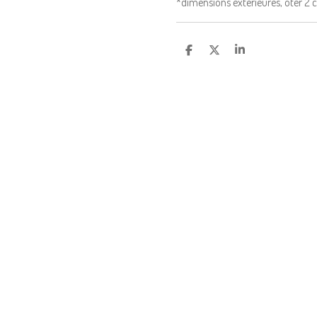
*dimensions exterieures, ôter 2 c
P
P
P
A
A
A
R
R
R
T
T
T
A
A
A
G
G
G
E
E
E
R
R
R