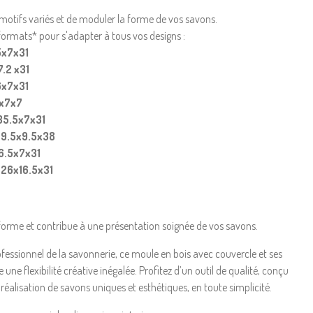
motifs variés et de moduler la forme de vos savons.
formats* pour s'adapter à tous vos designs :
55x7x31
7.2 x31
6x7x31
8x7x7
 35.5x7x31
 = 9.5x9.5x38
16.5x7x31
= 26x16.5x31
 forme et contribue à une présentation soignée de vos savons.
essionnel de la savonnerie, ce moule en bois avec couvercle et ses
ne flexibilité créative inégalée. Profitez d’un outil de qualité, conçu
alisation de savons uniques et esthétiques, en toute simplicité.