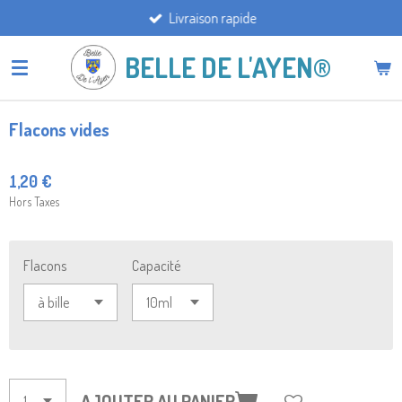
Livraison rapide
Passer
au
BELLE DE L'AYEN®
contenu
principal
Flacons vides
1,20 €
Hors Taxes
Flacons
Capacité
AJOUTER AU PANIER