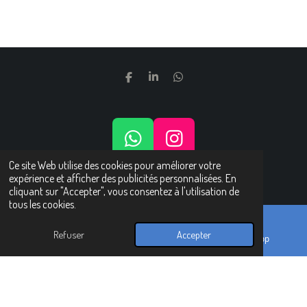
P
P
P
A
A
A
R
R
R
T
T
T
A
A
A
G
G
G
W
I
E
E
E
R
R
R
H
N
Ce site Web utilise des cookies pour améliorer votre
© 2024 - 2025 Belle de l'Ayen®
expérience et afficher des publicités personnalisées. En
A
S
CONDITIONS ET MENTIONS LEGALES
cliquant sur "Accepter", vous consentez à l'utilisation de
T
T
tous les cookies.
S
A
Refuser
Accepter
A
G
E-mail
Carte
WhatsApp
P
R
P
A
M
GÃ©nÃ©rateur CPSR