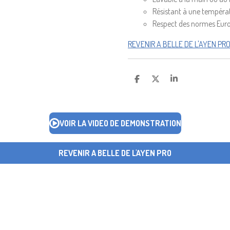
Résistant à une tempéra
Respect des normes Euro
REVENIR A BELLE DE L'AYEN PR
P
P
P
A
A
A
R
R
R
T
T
T
A
A
A
VOIR LA VIDEO DE DEMONSTRATION
G
G
G
E
E
E
R
R
R
REVENIR A BELLE DE L'AYEN PRO