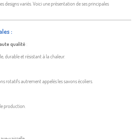
 des designs variés. Voici une présentation de ses principales
les :
aute qualité
:
e, durable et résistant à la chaleur.
ns rotatifs autrement appelés les savons écoliers.
de production.
ave-vaisselle.