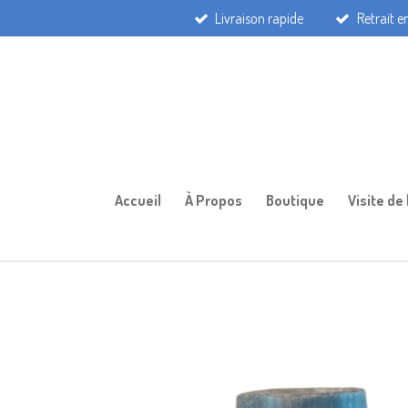
Livraison rapide
Retrait 
Passer
au
contenu
principal
Accueil
À Propos
Boutique
Visite de