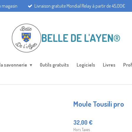
en magasin
Livraison gratuite Mondial Relay à partir de 45,00€
BELLE DE L'AYEN®
 la savonnerie
Outils gratuits
Logiciels
Livres
Pro
Moule Tousili pro
32,00 €
Hors Taxes