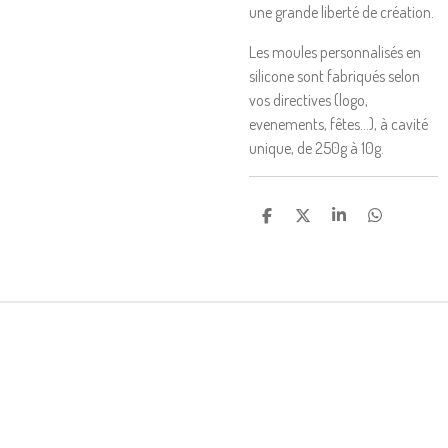
une grande liberté de création.
Les moules personnalisés en
silicone sont fabriqués selon
vos directives (logo,
evenements, fêtes...), à cavité
unique, de 250g à 10g.
P
P
P
P
A
A
A
A
R
R
R
R
T
T
T
T
A
A
A
A
G
G
G
G
E
E
E
E
R
R
R
R