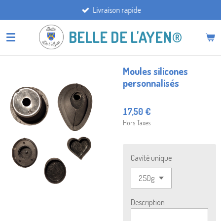
Livraison rapide
Passer
au
BELLE DE L'AYEN®
contenu
principal
Moules silicones
personnalisés
17,50 €
Hors Taxes
Cavité unique
Description